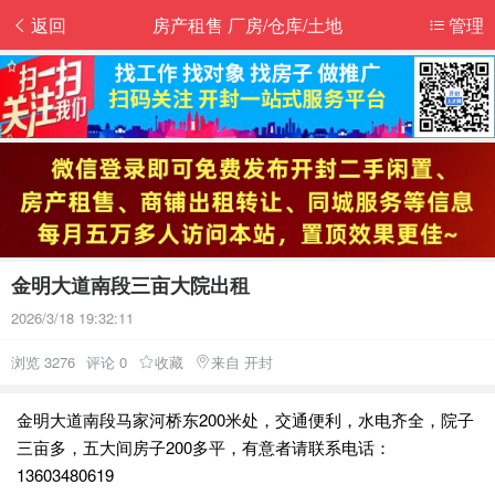
返回
房产租售 厂房/仓库/土地
管理
金明大道南段三亩大院出租
2026/3/18 19:32:11
浏览 3276
评论 0
收藏
来自 开封
金明大道南段马家河桥东200米处，交通便利，水电齐全，院子
三亩多，五大间房子200多平，有意者请联系电话：
13603480619