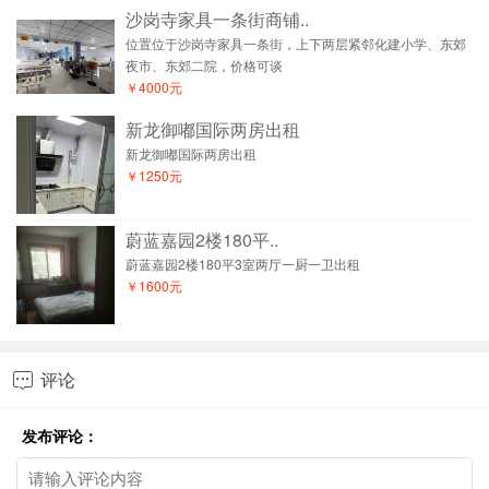
沙岗寺家具一条街商铺..
位置位于沙岗寺家具一条街，上下两层紧邻化建小学、东郊
夜市、东郊二院，价格可谈
￥4000元
新龙御嘟国际两房出租
新龙御嘟国际两房出租
￥1250元
蔚蓝嘉园2楼180平..
蔚蓝嘉园2楼180平3室两厅一厨一卫出租
￥1600元
评论

发布评论：