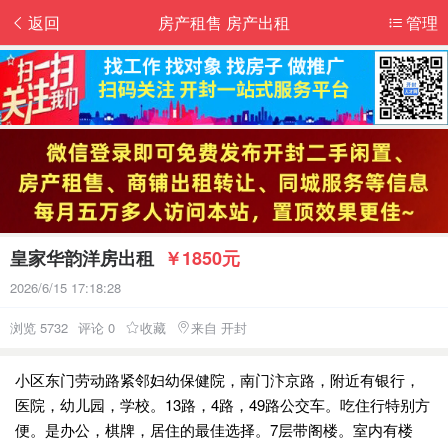
返回
房产租售 房产出租
管理
皇家华韵洋房出租
￥1850元
2026/6/15 17:18:28
浏览 5732
评论 0
收藏
来自 开封
小区东门劳动路紧邻妇幼保健院，南门汴京路，附近有银行，
医院，幼儿园，学校。13路，4路，49路公交车。吃住行特别方
便。是办公，棋牌，居住的最佳选择。7层带阁楼。室内有楼