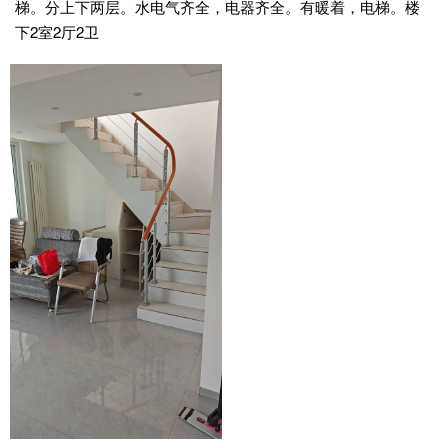
梯。分上下两层。水电气齐全，电器齐全。有暖着，电梯。楼
下2室2厅2卫