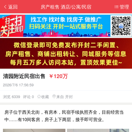
返回
房产租售 酒店/公寓/民宿
管理
清园附近民宿出售
￥120万
2026/7/6 17:56:59
浏览 6339
评论 0
收藏
来自 开封
房子位于西关北街，有房本，民宿手续执照齐全，目前经营当
中……有10间客房，房子上下两层，接手即可营业。