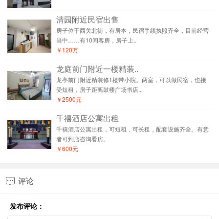
清园附近民宿出售
房子位于西关北街，有房本，民宿手续执照齐全，目前经营
当中……有10间客房，房子上..
￥120万
龙庭前门附近一楼精装..
龙亭前门附近精装修1楼带小院。两室，可以做民宿，也接
受短租，房子距离鼓楼广场书店..
￥2500元
千禧酒店公寓出租
千禧酒店公寓出租，可短租，可长租，配套设施齐全。有意
者可到店咨询看房。
￥600元
评论

发布评论：