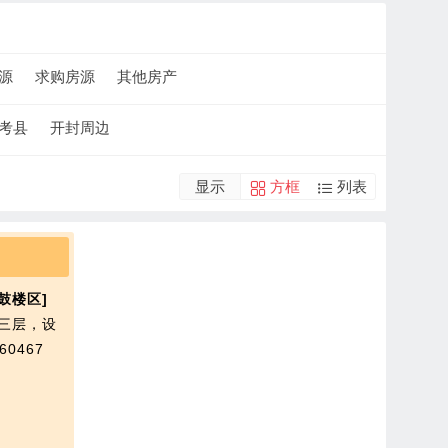
源
求购房源
其他房产
考县
开封周边
显示
方框
列表
鼓楼区]
，三层，设
60467