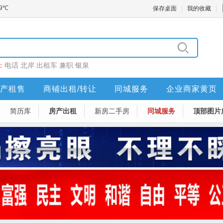
保存桌面
我的收藏
：
电话
北岸
出租车
兼职
银泉
产租售
商铺出租/转让
同城服务
企业商家黄页
简历库
房产出租
新房二手房
同城服务
顶部图片