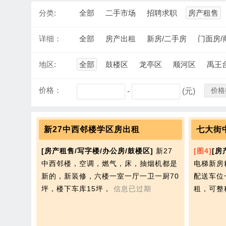
分类:
全部
二手市场
招聘求职
房产租售
详细：
全部
房产出租
新房/二手房
门面房/
地区:
全部
鼓楼区
龙亭区
顺河区
禹王
价格：
价格
-
(元)
新27中西邻楼学区房出租
七大街
[房产租售/写字楼/办公房/鼓楼区]
新27
[图4]
[房
中西邻楼，空调，燃气，床，抽烟机都是
电梯新房
新的，新装修，六楼一室一厅一卫一厨70
配送车位
坪，楼下车库15坪，
信息已过期
租，可整