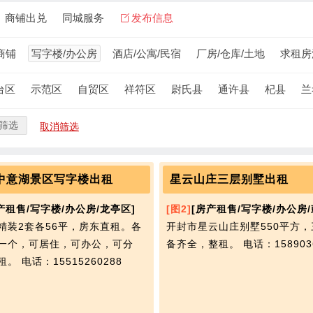
商铺出兑
同城服务
发布信息
商铺
写字楼/办公房
酒店/公寓/民宿
厂房/仓库/土地
求租房
台区
示范区
自贸区
祥符区
尉氏县
通许县
杞县
兰
筛选
取消筛选
中意湖景区写字楼出租
星云山庄三层别墅出租
产租售/写字楼/办公房/龙亭区]
[图2]
[房产租售/写字楼/办公房/
精装2套各56平，房东直租。各
开封市星云山庄别墅550平方
一个，可居住，可办公，可分
备齐全，整租。
电话：158903
租。
电话：15515260288