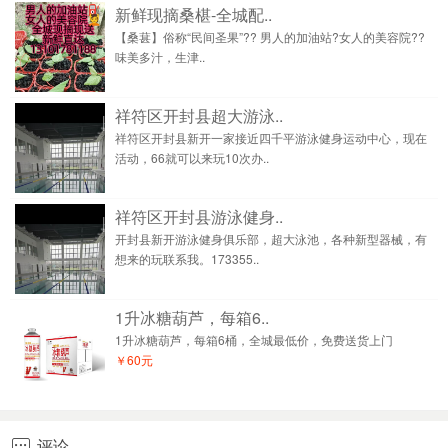
新鲜现摘桑椹-全城配..
【桑葚】俗称“民间圣果”?? 男人的加油站?女人的美容院??
味美多汁，生津..
祥符区开封县超大游泳..
祥符区开封县新开一家接近四千平游泳健身运动中心，现在
活动，66就可以来玩10次办..
祥符区开封县游泳健身..
开封县新开游泳健身俱乐部，超大泳池，各种新型器械，有
想来的玩联系我。173355..
1升冰糖葫芦，每箱6..
1升冰糖葫芦，每箱6桶，全城最低价，免费送货上门
￥60元
评论
