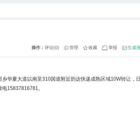
操作：
评论(0)
管理
收藏
举报
生成
乡华夏大道以南至310国道附近韵达快递成熟区域10W转让，
837816781。