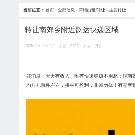
当前位置：
首页
-
全部信息
-
商铺出租/转让
-
生意转让
转让南郊乡附近韵达快递区域
2025/4/6 7:37:17
浏览：5723
来自：开封
好消息！天天有收入，唯有快递稳赚不用愁：现南郊
均八九百件左右，接手可盈利，非诚勿扰！有意者致电15