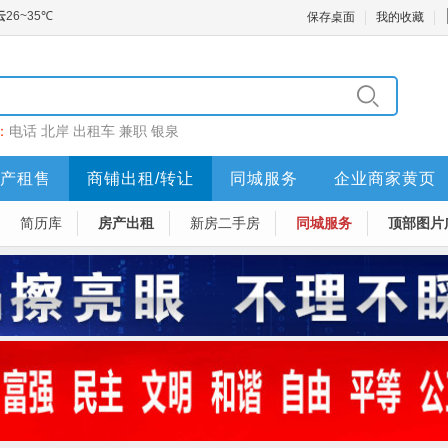
保存桌面
我的收藏
：
电话
北岸
出租车
兼职
银泉
产租售
商铺出租/转让
同城服务
企业商家黄页
简历库
房产出租
新房二手房
同城服务
顶部图片