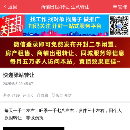
返回
商铺出租/转让 生意转让
管理
快递驿站转让
2025/5/5 22:45:07
浏览 7189
评论 0
收藏
来自 开封
每天一千二左右，旺季一千七八左右，发件三十左右，因个人
原因转让，非诚勿扰