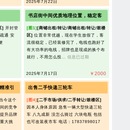
2025年7月22日
书店街中间优质地理位置，稳定客
区]
开封管
[图1]
[商铺出租/转让/商铺出租/转让/鼓楼
疏通 安
区]
位置非常优越，现在学生放假了，客
便
流很稳定，已经装修完了，电线也跑好了
有大功率的电线，招牌也是现成的换个布
就行，不用怎么投…
信息已过期
2025年7月17日
￥
2000
精准引
出售二手快递三轮车
当今这个
[图4]
[二手市场/供求/二手转让/鼓楼区]
间的竞争
因本人身体原因 急售一辆大型快递三轮
提升品牌
车 八九成新 没怎么骑过 六块电瓶 包括
重大挑
也可改装夜市车
电话：17837898017