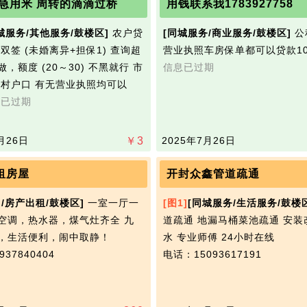
 急用米 周转的滴滴过桥
用钱联系我1783927758
城服务/其他服务/鼓楼区]
农户贷
[同城服务/商业服务/鼓楼区]
公
双签 (未婚离异+担保1) 查询超
营业执照车房保单都可以贷款10
，额度 (20～30) 不黑就行 市
信息已过期
农村户口 有无营业执照均可以
息已过期
月26日
￥
3
2025年7月26日
租房屋
开封众鑫管道疏通
/房产出租/鼓楼区]
一室一厅一
[图1]
[同城服务/生活服务/鼓楼
空调，热水器，煤气灶齐全 九
道疏通 地漏马桶菜池疏通 安装
，生活便利，闹中取静！
水 专业师傅 24小时在线
37840404
电话：15093617191