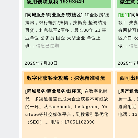
急用钱联系我 19293649
做生意
[同城服务/商业服务/鼓楼区]
1⃣全款房/按
[图1]
[同
揭房，银行抵押/按揭，按揭房 垫资结清
款！ 夫妻
再贷，利息低至2厘多，最长30年 2⃣ 事
有网贷可做
业单位 公务员 国企 大型企业 单位上
区户口 
班…
信息已过期
做…
信
2025年7月30日
2025年7
数字化获客全攻略：探索精准引流
西司出
[同城服务/商业服务/鼓楼区]
在数字化时
[房产租售
代，多渠道覆盖已成为企业获客不可或缺
厨一卫，
的一环。从Facebook、Instagram、Yo
道湾附近
uTube等社交媒体平台，到搜索引擎优化
电话：139
（SEO）…
电话：17051102390