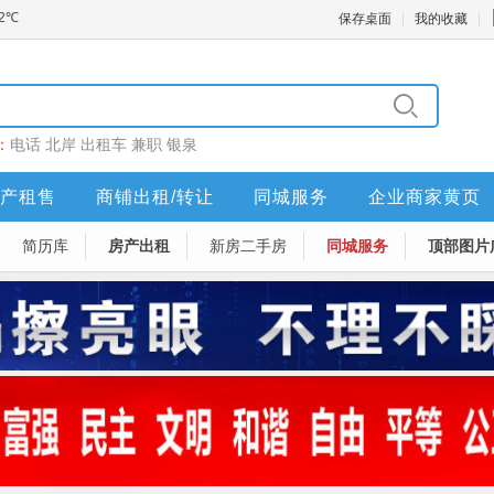
保存桌面
我的收藏
：
电话
北岸
出租车
兼职
银泉
产租售
商铺出租/转让
同城服务
企业商家黄页
简历库
房产出租
新房二手房
同城服务
顶部图片