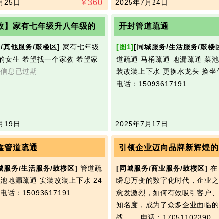
月25日
￥
360
2025年7月24日
教】家有七年级升八年级的
开封管道疏通
/其他服务/鼓楼区]
家有七年级
[图1]
[同城服务/生活服务/鼓楼
的女生 希望找一个家教 希望家
道疏通 马桶疏通 地漏疏通 菜池
士
信息已过期
装改装上下水 更换水龙头 换坐
电话：15093617191
月19日
2025年7月17日
鑫管道疏通
引领企业迈向品牌新辉煌的
城服务/生活服务/鼓楼区]
管道疏
[同城服务/商业服务/鼓楼区]
在
菜池地漏疏通 安装改装上下水 24
瞬息万变的数字化时代，企业之
线
电话：15093617191
愈发激烈，如何有效吸引客户、
知名度，成为了众多企业面临的
战。…
电话：17051102390