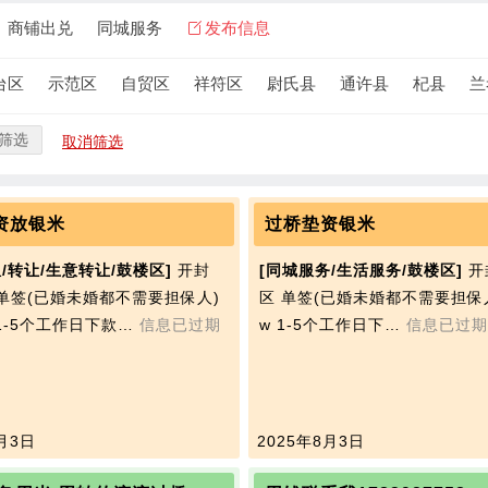
商铺出兑
同城服务
发布信息
台区
示范区
自贸区
祥符区
尉氏县
通许县
杞县
兰
筛选
取消筛选
资放银米
过桥垫资银米
/转让/生意转让/鼓楼区]
开封
[同城服务/生活服务/鼓楼区]
开
 单签(已婚未婚都不需要担保人)
区 单签(已婚未婚都不需要担保人)
w 1-5个工作日下款…
信息已过期
w 1-5个工作日下…
信息已过期
月3日
2025年8月3日