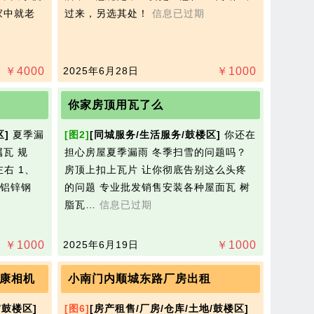
家中就老
过来，另选其处！
信息已过期
￥
4000
2025年6月28日
￥
1000
你家房顶用瓦了么
区]
夏季漏
[图2]
[同城服务/生活服务/鼓楼区]
你还在
瓦 规
担心房屋夏季漏雨 冬季扫雪的问题吗？
左右 1、
房顶上扣上瓦片 让你彻底告别这么头疼
铝锌钢
的问题 专业批发销售安装各种屋面瓦 树
脂瓦…
信息已过期
￥
1000
2025年6月19日
￥
1000
康相机
小南门内顺城东路厂房出租
/鼓楼区]
[图6]
[房产租售/厂房/仓库/土地/鼓楼区]