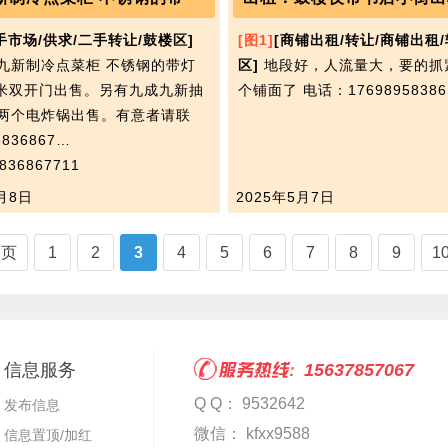
手市场/供求/二手转让/鼓楼区]
[图1]
[商铺出租/转让/商铺出租/
九新制冷点菜柜 不锈钢的带灯
区]
地段好，人流量大，要的抓
.6米双开门出售。另有九成九新抽
个铺面了
电话：17698958386
两个电炸锅出售。有意者请联
836867…
36867711
月8日
2025年5月7日
一页
1
2
3
4
5
6
7
8
9
1
信息服务
15637857067
Q Q： 9532642
发布信息
微信： kfxx9588
信息置顶/加红