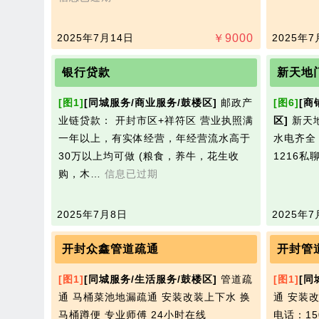
2025年7月14日
￥
9000
2025年7
银行贷款
新天地
[图1]
[同城服务/商业服务/鼓楼区]
邮政产
[图6]
[商
业链贷款： 开封市区+祥符区 营业执照满
区]
新天地
一年以上，有实体经营，年经营流水高于
水电齐全
30万以上均可做 (粮食，养牛，花生收
1216私
购，木…
信息已过期
2025年7月8日
2025年7
开封众鑫管道疏通
开封管
[图1]
[同城服务/生活服务/鼓楼区]
管道疏
[图1]
[同
通 马桶菜池地漏疏通 安装改装上下水 换
通 安装
马桶蹲便 专业师傅 24小时在线
电话：150