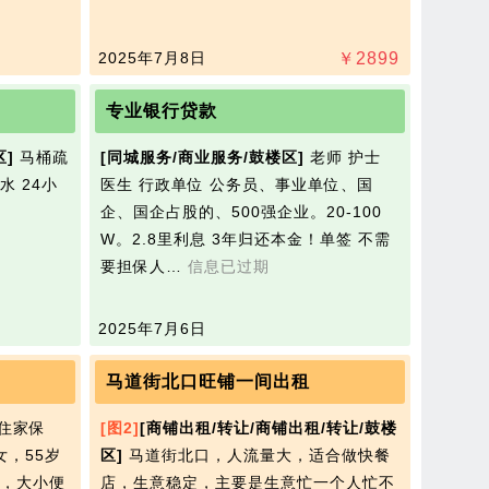
2025年7月8日
￥
2899
专业银行贷款
区]
马桶疏
[同城服务/商业服务/鼓楼区]
老师 护士
水 24小
医生 行政单位 公务员、事业单位、国
企、国企占股的、500强企业。20-100
W。2.8里利息 3年归还本金！单签 不需
要担保人…
信息已过期
2025年7月6日
马道街北口旺铺一间出租
住家保
[图2]
[商铺出租/转让/商铺出租/转让/鼓楼
女，55岁
区]
马道街北口，人流量大，适合做快餐
，大小便
店，生意稳定，主要是生意忙一个人忙不