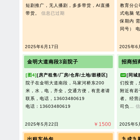
短剧推广，无人播剧，多多带货，AI直播
教育分公
带货。
信息已过期
式电脑 
保期内 需
同号）
电
2025年6月17日
2025年6
金明大道南段3亩院子
招商招
[图4]
[房产租售/厂房/仓库/土地/鼓楼区]
[同城
院子在金明大道南段，马家河桥东200
们投资，
米，水，电，齐全，交通方便，有意者请
附近有若
联系，电话，13603480619
者。经营
电话：13603480619
司负…
2025年5月22日
￥
1500
2025年5
出租车外包
九成九