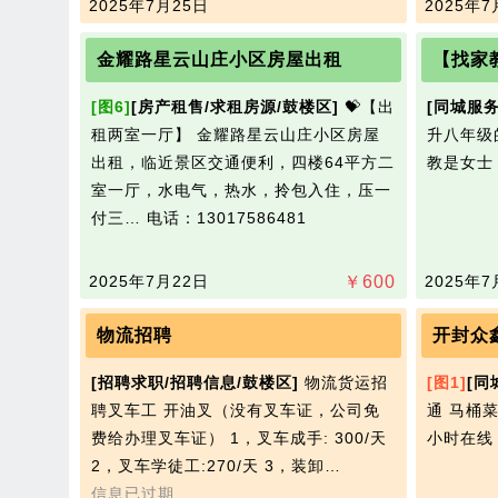
2025年7月25日
2025年7
金耀路星云山庄小区房屋出租
【找家
[图6]
[房产租售/求租房源/鼓楼区]
💝【出
[同城服务
租两室一厅】 金耀路星云山庄小区房屋
升八年级
出租，临近景区交通便利，四楼64平方二
教是女
室一厅，水电气，热水，拎包入住，压一
付三…
电话：13017586481
2025年7月22日
￥
600
2025年7
物流招聘
开封众
[招聘求职/招聘信息/鼓楼区]
物流货运招
[图1]
[同
聘叉车工 开油叉（没有叉车证，公司免
通 马桶
费给办理叉车证） 1，叉车成手: 300/天
小时在
2，叉车学徒工:270/天 3，装卸…
信息已过期