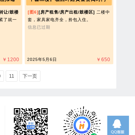
转让/鼓楼
[图6]
[房产租售/房产出租/鼓楼区]
二楼中
紧了就一
套，家具家电齐全，拎包入住。
信息已过期
￥
1200
2025年5月6日
￥
650
0
11
下一页