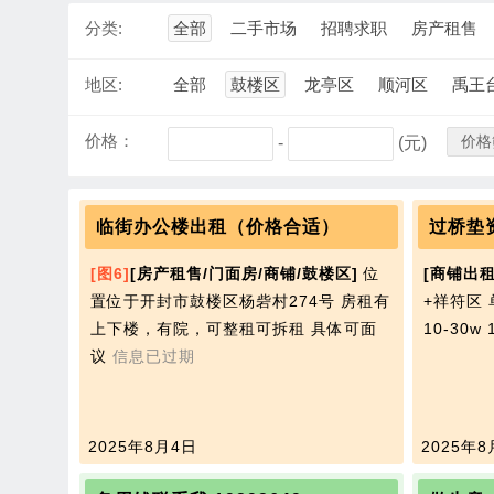
分类:
全部
二手市场
招聘求职
房产租售
地区:
全部
鼓楼区
龙亭区
顺河区
禹王
价格：
价格
-
(元)
临街办公楼出租（价格合适）
过桥垫
[图6]
[房产租售/门面房/商铺/鼓楼区]
位
[商铺出租
置位于开封市鼓楼区杨砦村274号 房租有
+祥符区
上下楼，有院，可整租可拆租 具体可面
10-30
议
信息已过期
2025年8月4日
2025年8