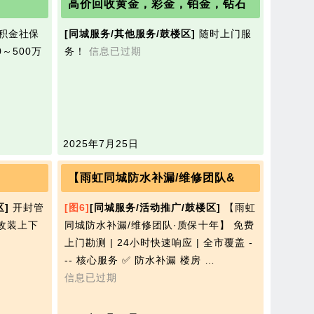
高价回收黄金，彩金，铂金，钻石
积金社保
[同城服务/其他服务/鼓楼区]
随时上门服
～500万
务！
信息已过期
2025年7月25日
【雨虹同城防水补漏/维修团队&
区]
开封管
[图6]
[同城服务/活动推广/鼓楼区]
【雨虹
改装上下
同城防水补漏/维修团队·质保十年】 免费
上门勘测 | 24小时快速响应 | 全市覆盖 -
-- 核心服务 ✅ 防水补漏 楼房 …
信息已过期