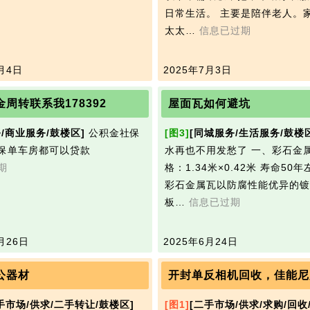
日常生活。 主要是陪伴老人。
太太…
信息已过期
月4日
2025年7月3日
周转联系我178392
屋面瓦如何避坑
/商业服务/鼓楼区]
公积金社保
[图3]
[同城服务/生活服务/鼓楼
保单车房都可以贷款
水再也不用发愁了 一、彩石金属
期
格：1.34米×0.42米 寿命50年
彩石金属瓦以防腐性能优异的镀
板…
信息已过期
月26日
2025年6月24日
公器材
开封单反相机回收，佳能尼
手市场/供求/二手转让/鼓楼区]
[图1]
[二手市场/供求/求购/回收