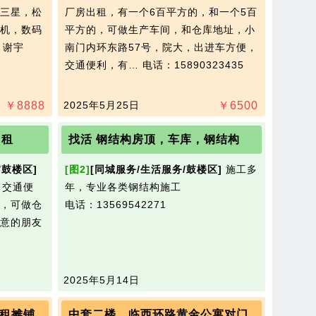
三星，松
厂房出租，有一个6百平方的，和一个5百
机，数码
平方的，可做生产车间，和仓库地址，小
5 谢宇
南门内环东路57号，院大，出进车方便，
交通便利，有…
电话：15890323435
￥
8888
2025年5月25日
￥
6500
出租
找活 钢结构房顶，车库，钢结构
/鼓楼区]
[图2]
[同城服务/生活服务/鼓楼区]
施工多
，交通便
年，专业各类钢结构施工
，可做仓
电话：13569542271
意的朋友
2025年5月14日
租摊铺
中套二楼。临西环路黄金公寓对门