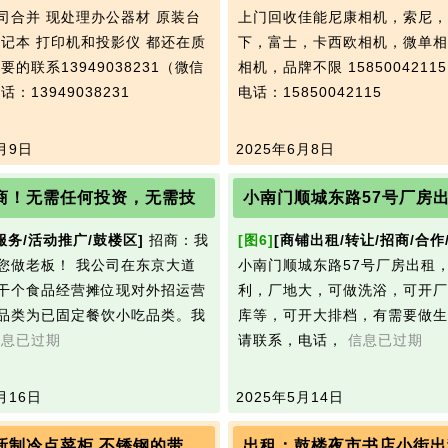
司合并 现处理办公器材 原装台
上门回收佳能尼康相机，索尼，
笔记本 打印机和投影仪 都还在质
下，富士，卡西欧相机，微单相
要的联系13949038231（微信
相机，品牌不限 1585004211
话：13949038231
电话：15850042115
月9日
2025年6月8日
商！无需任何投资，无需技
小南门顺城东路57号厂房
服务/活动推广/鼓楼区]
招商：我
[图6]
[商铺出租/转让/招商/合作
您做老板！ 我公司在东京大道
小南门顺城东路57号厂房出租
干个食品经营摊位现对外招运营
利，厂地大，可做洗浴，可开厂
品类为已固定餐饮小吃品类。我
库等，可开大排档，有需要做生
信息已过期
请联系，电话，
信息已过期
月16日
2025年5月14日
新制冷点菜柜 不锈钢的带
出租：鼓楼夜市书店小街出