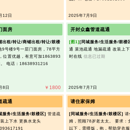
月12日
2025年7月9日
门面房
开封众鑫管道疏通
铺出租/转让/商铺出租/转让/鼓楼
[图1]
[同城服务/生活服务/鼓楼
9号楼9号一层门面房，78平方
通 菜池疏通 地漏疏通 改装上下
，位置优越，有意可加1863893
时在线
信息已过期
聊。
电话：18638931216
月8日
￥
1800
2025年7月7日
道疏通
请住家保姆
城服务/生活服务/鼓楼区]
管道疏
[同城服务/生活服务/鼓楼区]
请
改装上下水 更换水龙头
姆，照顾78岁老太太。 要求：
93617191
以下，需喂饭，抱，帮助穿衣服