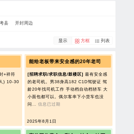
考县
开封周边
显示
方框
列表
能给老板带来安全感的20年老司
封+祥符
[招聘求职/求职信息/鼓楼区]
最有安全感
 10-30
的老司机。男38身高182 C1D驾驶证 驾
龄20年找司机工作 手动档自动档轿车 大
小面包都可以。偶尔客串下小货车也没
问…
信息已过期
2025年8月1日