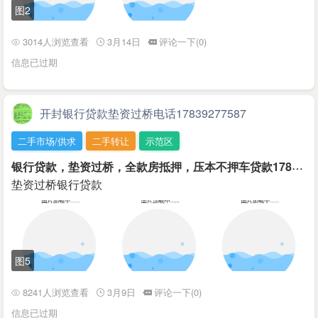
图2
3014人浏览查看
3月14日
评论一下(0)
信息已过期
开封银行贷款垫资过桥电话17839277587
二手市场/供求
二手转让
示范区
银
行贷款，垫资过桥，全款房抵押，压本不押车贷款17839277587
垫资过桥银行贷款
图5
8241人浏览查看
3月9日
评论一下(0)
信息已过期