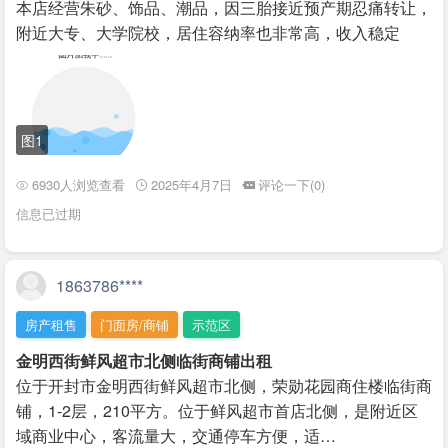
本店经营朱砂、饰品、潮品，因三胎接近预产期忍痛转让，
附近大专、大学院校，居住容纳率也非常高，收入稳定
图1
6930人浏览查看
2025年4月7日
评论一下(0)
信息已过期
1863786****
房产租售
门面房/商铺
示范区
金明西街鲜风超市北侧临街商铺出租
位于开封市金明西街鲜风超市北侧，荣勋花园商住楼临街商
铺，1-2层，210平方。位于鲜风超市首店北侧，是附近区
域商业中心，客流量大，交通停车方便，适…