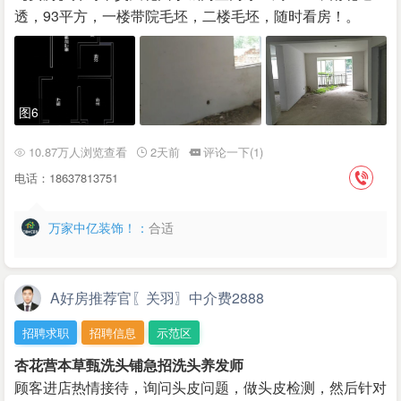
透，93平方，一楼带院毛坯，二楼毛坯，随时看房！。
图6
10.87万人浏览查看
2天前
评论一下(1)
电话：18637813751
万家中亿装饰！：
合适
A好房推荐官〖关羽〗中介费2888
招聘求职
招聘信息
示范区
杏花营本草甄洗头铺急招洗头养发师
顾客进店热情接待，询问头皮问题，做头皮检测，然后针对