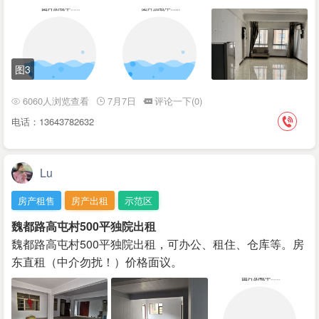
图3
6060人浏览查看
7月7日
评论一下(0)
电话：13643782632
Lu
房产租售
房产出租
示范区
魏都路高屯村500平独院出租
魏都路高屯村500平独院出租，可办公、租住、仓库等。房
东直租（中介勿扰！）价格面议。