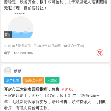
源稳定，设备齐全，接手即可盈利，由于家里老人需要照顾
无暇打理，目前要转让！
图1
8816人浏览查看
2025年12月30日
评论一下(0)
电话：15736899106
蔡蔡
房产租售
新房/二手房
示范区
开封市三大街奥园珺樾府，急售
￥6100
三室两厅两卫，面积111.57㎡，位于21层，契税已满三
年，毛坯新房因家庭变故，赔钱出售，寻找有缘人，可随时
看房，有意向房价可面议。