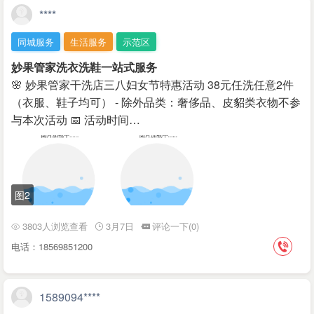
****
同城服务
生活服务
示范区
妙果管家洗衣洗鞋一站式服务
🌸 妙果管家干洗店三八妇女节特惠活动 38元任洗任意2件
（衣服、鞋子均可） - 除外品类：奢侈品、皮貂类衣物不参
与本次活动 📅 活动时间…
图2
3803人浏览查看
3月7日
评论一下(0)
电话：18569851200
1589094****