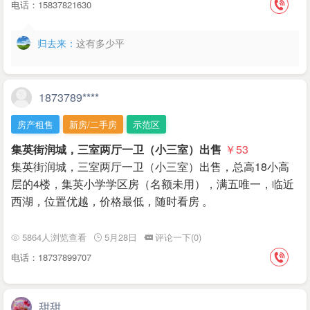
电话：15837821630
归去来：
这有多少平
1873789****
房产租售
新房/二手房
示范区
集英街润城，三室两厅一卫（小三室）出售
￥53
集英街润城，三室两厅一卫（小三室）出售，总高18小高
层的4楼，集英小学学区房（名额未用），满五唯一，临近
西湖，位置优越，价格最低，随时看房 。
5864人浏览查看
5月28日
评论一下(0)
电话：18737899707
甜甜