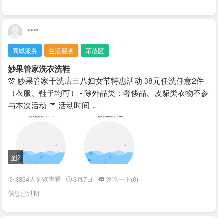
****
同城服务
生活服务
示范区
妙果管家洗衣洗鞋
🌸 妙果管家干洗店三八妇女节特惠活动 38元任洗任意2件
（衣服、鞋子均可） - 除外品类：奢侈品、皮貂类衣物不参
与本次活动 📅 活动时间…
图2
3834人浏览查看
3月7日
评论一下(0)
信息已过期