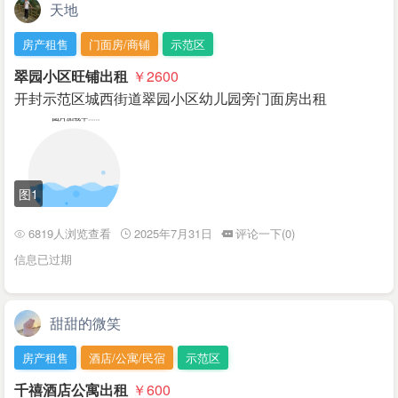
天地
房产租售
门面房/商铺
示范区
翠园小区旺铺出租
￥2600
开封示范区城西街道翠园小区幼儿园旁门面房出租
图1
6819人浏览查看
2025年7月31日
评论一下(0)
信息已过期
甜甜的微笑
房产租售
酒店/公寓/民宿
示范区
千禧酒店公寓出租
￥600