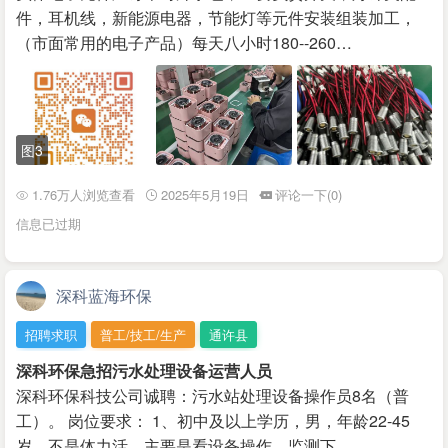
件，耳机线，新能源电器，节能灯等元件安装组装加工，
（市面常用的电子产品）每天八小时180--260…
图3
1.76万人浏览查看
2025年5月19日
评论一下(0)
信息已过期
深科蓝海环保
招聘求职
普工/技工/生产
通许县
深科环保急招污水处理设备运营人员
深科环保科技公司诚聘：污水站处理设备操作员8名（普
工）。 岗位要求： 1、初中及以上学历，男，年龄22-45
岁，不是体力活，主要是看设备操作，监测下…